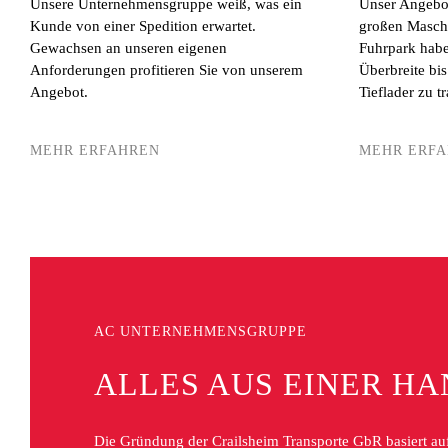
Unsere Unternehmensgruppe weiß, was ein
Unser Angebot
Kunde von einer Spedition erwartet.
großen Maschi
Gewachsen an unseren eigenen
Fuhrpark habe
Anforderungen profitieren Sie von unserem
Überbreite bi
Angebot.
Tieflader zu t
MEHR ERFAHREN
MEHR ERF
AC UNTERNEHMENSGRUPPE
ALLES AUS EINER H
Die Gründung der Crailsheim Transporte GbR basiert auf