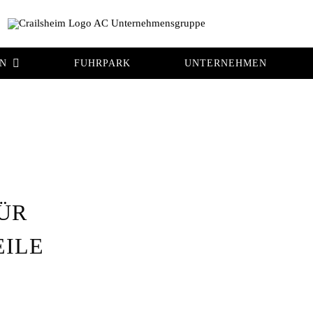
EN
FUHRPARK
UNTERNEHMEN
ÜR
EILE