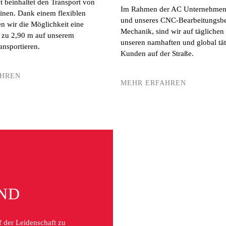
 beinhaltet den Transport von
Im Rahmen der AC Unternehmen
nen. Dank einem flexiblen
und unseres CNC-Bearbeitungsbe
n wir die Möglichkeit eine
Mechanik, sind wir auf täglichen
s zu 2,90 m auf unserem
unseren namhaften und global tä
ransportieren.
Kunden auf der Straße.
AHREN
MEHR ERFAHREN
AND
 der Leidenschaft zu